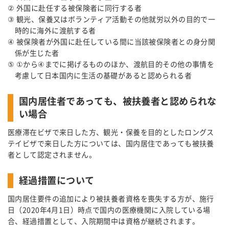
② 外国に赴任する被保険者に同行する者
③ 観光、保養又はボランティア活動その他就労以外の目的で一
時的に海外に渡航する者
④ 被保険者が外国に赴任している間に当該被保険者との身分関
係が生じた者
⑤ ①から④までに掲げるもののほか、渡航目的その他の事情を
考慮して日本国内に生活の基礎があると認められる者
国内居住者であっても、被扶養者と認められな
い場合
医療滞在ビザで来日した方、観光・保養を目的としたロングス
テイビザで来日した方については、国内居住であっても被扶養
者として認定されません。
経過措置について
国内居住要件の追加により被扶養者資格を喪失する方が、施行
日（2020年4月1日）時点で国内の医療機関に入院している場
合、経過措置として、入院期間中は資格が継続されます。