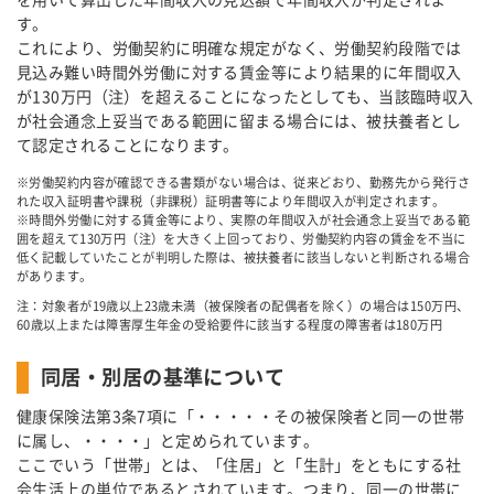
を用いて算出した年間収入の見込額で年間収入が判定されま
す。
これにより、労働契約に明確な規定がなく、労働契約段階では
見込み難い時間外労働に対する賃金等により結果的に年間収入
が130万円（注）を超えることになったとしても、当該臨時収入
が社会通念上妥当である範囲に留まる場合には、被扶養者とし
て認定されることになります。
※労働契約内容が確認できる書類がない場合は、従来どおり、勤務先から発行さ
れた収入証明書や課税（非課税）証明書等により年間収入が判定されます。
※時間外労働に対する賃金等により、実際の年間収入が社会通念上妥当である範
囲を超えて130万円（注）を大きく上回っており、労働契約内容の賃金を不当に
低く記載していたことが判明した際は、被扶養者に該当しないと判断される場合
があります。
注：対象者が19歳以上23歳未満（被保険者の配偶者を除く）の場合は150万円、
60歳以上または障害厚生年金の受給要件に該当する程度の障害者は180万円
同居・別居の基準について
健康保険法第3条7項に「・・・・・その被保険者と同一の世帯
に属し、・・・・」と定められています。
ここでいう「世帯」とは、「住居」と「生計」をともにする社
会生活上の単位であるとされています。つまり、同一の世帯に