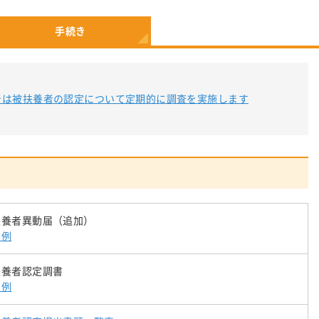
手続き
では被扶養者の認定について定期的に調査を実施します
扶養者異動届（追加）
入例
扶養者認定調書
入例