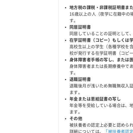
地方税の課税・非課税証明書ま
16歳以上の人（夜学に在籍中の
す。
同居証明書
同居していることの証明として
在学証明書（コピー）もしくは
高校生以上の学生（各種学校を
校が発行する在学証明書（コピ
身体障害者手帳の写し、または
身体障害者または長期療養中で
す。
退職証明書
退職後月が浅いため無職無収入
ます。
年金または恩給証書の写し
年金等を受給している場合は、
ます。
その他
被扶養者の認定上必要と認めら
詳細については、
「被扶養者認