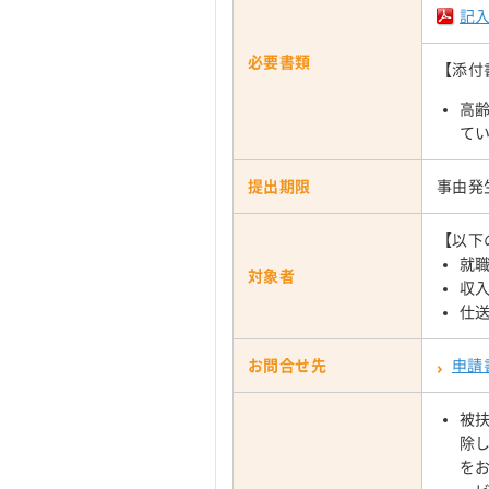
記
必要書類
【添付
高
て
提出期限
事由発
【以下
就
対象者
収
仕
お問合せ先
申請
被
除
を