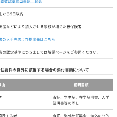
扶養者認定提出書類一覧表
生から5日以内
出産などにより加入させる家族が増えた被保険者
書の入手先および提出先はこちら
者の認定基準につきましては解説ページをご参照ください。
居住要件の例外に該当する場合の添付書類について
事由
証明書類
生
査証、学生証、在学証明書、入学
証明書等の写し
同行する者
査証、海外赴任辞令、海外の公的