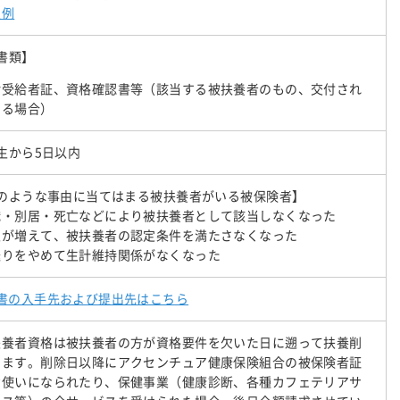
入例
書類】
齢受給者証、資格確認書等（該当する被扶養者のもの、交付され
いる場合）
生から5日以内
のような事由に当てはまる被扶養者がいる被保険者】
職・別居・死亡などにより被扶養者として該当しなくなった
入が増えて、被扶養者の認定条件を満たさなくなった
送りをやめて生計維持関係がなくなった
書の入手先および提出先はこちら
扶養者資格は被扶養者の方が資格要件を欠いた日に遡って扶養削
します。削除日以降にアクセンチュア健康保険組合の被保険者証
お使いになられたり、保健事業（健康診断、各種カフェテリアサ