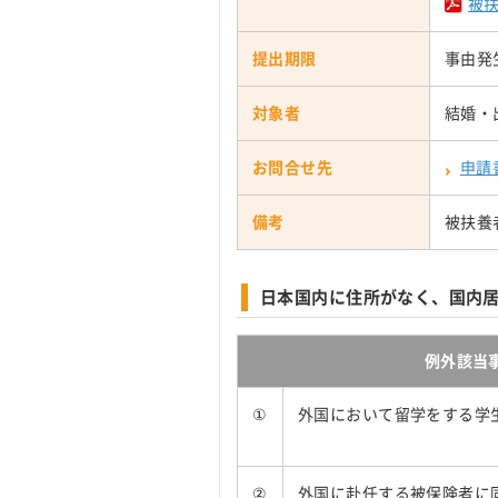
被
提出期限
事由発
対象者
結婚・
お問合せ先
申請
備考
被扶養
日本国内に住所がなく、国内
例外該当
①
外国において留学をする学
②
外国に赴任する被保険者に