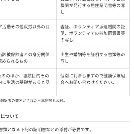
機関が発行する居住証明書等の写
し
ア活動その他就労以外の目
査証、ボランティア派遣機関の証
明、ボランティアの参加同意書等
の写し
当該被保険者との身分関係
出生や婚姻等を証明する書類等の
認められるもの
写し
もののほか、渡航目的その
個別に判断しますので健康保険組
内に生活の基礎があると認
合へお問い合わせください。
、翻訳者の署名がされた日本語訳も添付。
書について
書類となる下記の証明書などの添付が必要です。