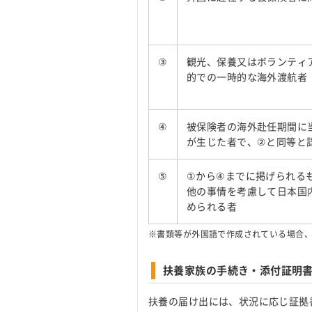
③
観光、保養又はボランティ
的での一時的な海外渡航者
④
被保険者の海外赴任期間に
が生じた者で、②と同等と
⑤
①から④までに掲げられる
他の事情を考慮して日本国
められる者
※書類等が外国語で作成されている場合
扶養家族の手続き・添付証明
扶養の届け出には、状況に応じ証拠