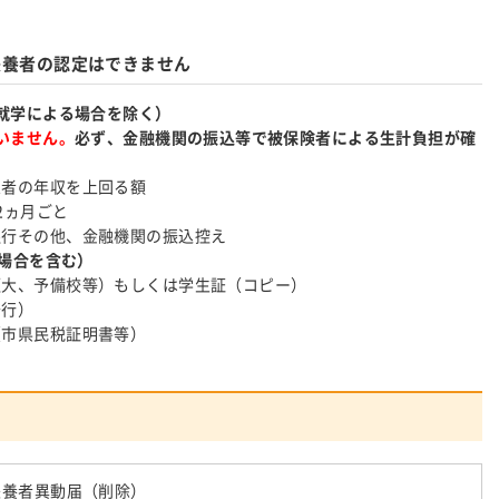
扶養者の認定はできません
就学による場合を除く）
いません。
必ず、金融機関の振込等で被保険者による生計負担が確
象者の年収を上回る額
2ヵ月ごと
銀行その他、金融機関の振込控え
の場合を含む）
短大、予備校等）もしくは学生証（コピー）
発行）
（市県民税証明書等）
扶養者異動届（削除）