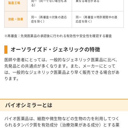
同一（同一でない場合もあ
異なる場合がある
製造工場
る）
同一（再審査※対象の適応
同一（再審査※特許期間中の適
効能・効果
症を除く）
応症を除く）
※再審査：先発医薬品の承認後に行われる有効性や安全性を確認する審査
オーソライズド・ジェネリックの特徴
医師や患者にとっては、一般的なジェネリック医薬品に比べ、
先発品との共通点が多くなります。また、メーカーにとって
は、一般的なジェネリック医薬品より早く販売できる場合があ
ります。
バイオシミラーとは
バイオ医薬品は、細胞や微生物などの生物の力を利用してつく
られるタンパク質を有効成分（治療効果がある成分）とする薬